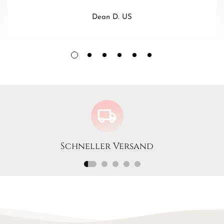
Dean D. US
Set mit 1200 Glasperlen - 24 Farben zu je 50 Stück
Suchen Sie nach den perfekten Perlen für die Herstellung
von Schmuck, Dekorationen oder DIY-Projekten? Dieses Set
mit 1200 Glasperlen ist ein Muss für jeden Bastler!
Inhalt des Sets:
24 verschiedene Farben - von klassischem Schwarz bis zu
intensivem Blau, saftigem Grün und sonnigem Gelb
Jede Farbe ist in einem separaten Fach verpackt - 50 Stück
Schneller Versand
pro Farbe
Insgesamt:
1200 Stück
Perlen
?
Spezifikation:
Material: facettiertes Glas
Durchmesser: ca. 6 mm
Loch: ca. 1 mm - ideal für die meisten Litzen, Drähte und