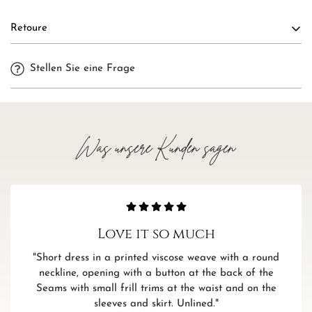
Versandkosten: 4,99€
Retoure
Confirm your age
Kostenloser Versand innerhalb Deutschlands ab 35€
Rückgaben innerhalb von 14 Tagen erhalten eine vollständige
Weitere Informationen zum Versand und zum Versand in
Stellen Sie eine Frage
Rückerstattung. Die Kosten für die Rücksendung sind vom
andere Länder findest Du hier.
Are you 18 years old or older?
Käufer zu tragen.
Alle Informationen zu Rücksendungen findest Du hier.
NO, I'M NOT
YES, I AM
Was unsere Kunden sagen
Love it so much
"Short dress in a printed viscose weave with a round
neckline, opening with a button at the back of the
Seams with small frill trims at the waist and on the
sleeves and skirt. Unlined."