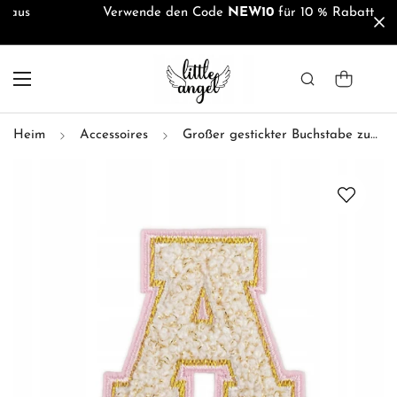
Verwende den Code
NEW10
für 10 % Rabatt
Heim
Accessoires
Großer gestickter Buchstabe zum Aufnähen