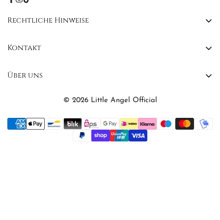
Rechtliche Hinweise
AGB
Kontakt
Widerrufsbelehrung
Kontakt
Impressum
Über uns
FAQs
Datenschutzerklärung
Affiliate Program
©
2026
Little Angel Official
Über Little Angel
Profil