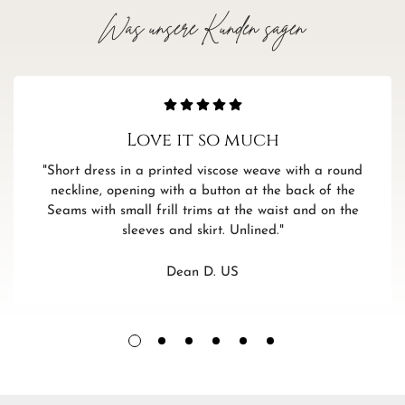
Breite: 5,0 cm
Was unsere Kunden sagen
Höhe: 5,5 cm
Fixierung beim Aufnähen
Bereiten Sie den Platz für den Aufnäher vor, der Stoff darf
darunter keine Überlappungen oder Kräuselungen haben.
Love it so much
Stecken Sie die Applikation mit Stecknadeln fest, damit sie
"Short dress in a printed viscose weave with a round
sich beim Nähen nicht verschiebt. Verwenden Sie Nähgarn.
neckline, opening with a button at the back of the
Seams with small frill trims at the waist and on the
sleeves and skirt. Unlined."
Dean D. US