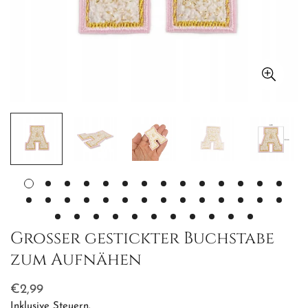
Großer gestickter Buchstabe
zum Aufnähen
Regulärer
€2,99
Preis
Inklusive Steuern.