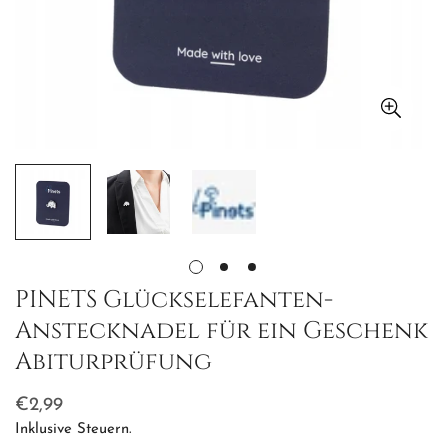
PINETS Glückselefanten-
Anstecknadel für ein Geschenk
Abiturprüfung
Regulärer
€2,99
Preis
Inklusive Steuern.