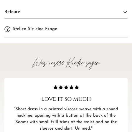
Versandkosten: 4,99€
Retoure
Confirm your age
Kostenloser Versand innerhalb Deutschlands ab 35€
Rückgaben innerhalb von 14 Tagen erhalten eine vollständige
Weitere Informationen zum Versand und zum Versand in
Stellen Sie eine Frage
Rückerstattung. Die Kosten für die Rücksendung sind vom
andere Länder findest Du hier.
Are you 18 years old or older?
Käufer zu tragen.
Alle Informationen zu Rücksendungen findest Du hier.
NO, I'M NOT
YES, I AM
Was unsere Kunden sagen
Love it so much
"Short dress in a printed viscose weave with a round
neckline, opening with a button at the back of the
Seams with small frill trims at the waist and on the
sleeves and skirt. Unlined."