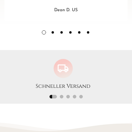
Dean D. US
Niedliche Elefanten-Anstecknadel - Pinets
Verleihen Sie Ihrem Outfit einen Hauch von Charme und
Spaß mit dieser einzigartigen Elefanten-Anstecknadel von
Pinets
!
Diese subtile und doch unverwechselbare Anstecknadel ist
die perfekte Ergänzung zu einer Jacke, einem Pullover, einem
Rucksack oder einer Handtasche. Sie ist aus hochwertigen
Materialien mit viel Liebe zum Detail gefertigt und eignet
sich sowohl für das tägliche Styling als auch als Geschenk für
einen lieben Menschen.
Schneller Versand
Der Elefant kann auch als Glücksbringer dienen - z. B. vor
einer wichtigen Prüfung, einem Vorstellungsgespräch oder
einer anderen Herausforderung. ✨
⭐ Produktmerkmale:
Motiv: weißer Elefant mit silbernem Umriss