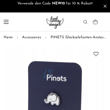
Verwende den Code
NEW10
für 10 % Rabatt
Heim
Accessoires
PINETS Glückselefanten-Anstecknadel für ein Geschenk Abiturprüfung