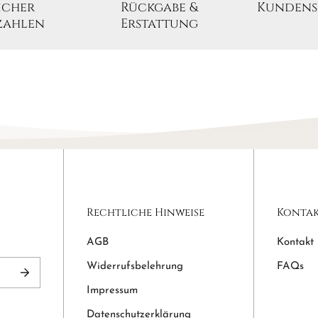
icher
Rückgabe &
Kundens
✅ Material:
zahlen
Erstattung
✅ Starker 
✅ Stil: eleg
✅ Marke: L
Verleihen S
Haarspange
Rechtliche Hinweise
Konta
AGB
Kontakt
Widerrufsbelehrung
FAQs
Impressum
Datenschutzerklärung