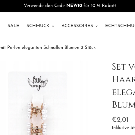
Verwende den Code
NEW10
für 10 % Rabatt
U
SALE
SCHMUCK
ACCESSOIRES
ECHTSCHMU
it Perlen eleganten Schnallen Blumen 2 Stück
Set 
Haar
eleg
Blum
Regulärer
€2,01
Preis
Inklusive S