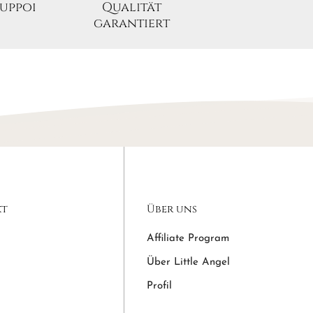
upport
Qualität
 Metall + Kunststoff
garantiert
Federmechanismus
ant, klassisch, brautlich
ittle Angel
ie Ihrer Frisur einen subtilen Charme mit den einzigartigen
n von Little Angel!
kt
Über uns
Affiliate Program
Über Little Angel
Profil