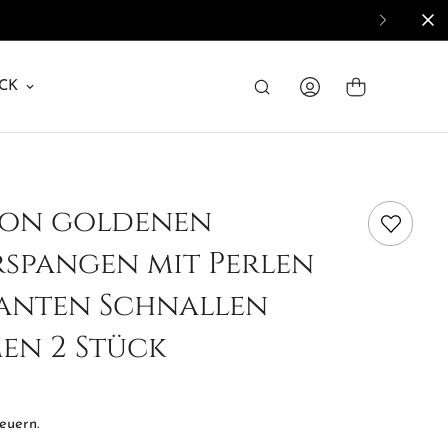
CK
von goldenen
spangen mit Perlen
anten Schnallen
en 2 Stück
teuern.