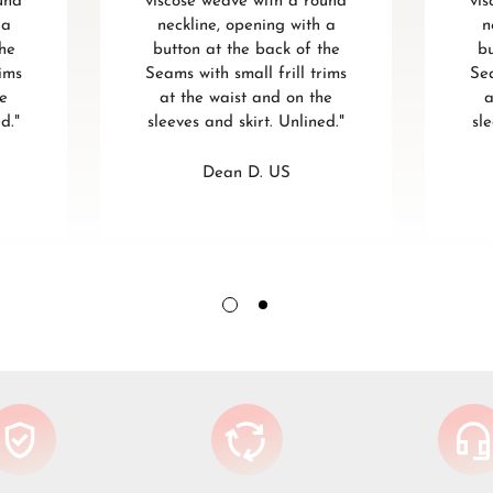
und
viscose weave with a round
vi
 a
neckline, opening with a
n
the
button at the back of the
bu
rims
Seams with small frill trims
Sea
he
at the waist and on the
a
d."
sleeves and skirt. Unlined."
sl
Dean D. US
Verschöner
Little Ange
Schnallen, 
alltäglich
Federmechan
und sind a
Sie sind id
Wellen. Sie
für besond
Dinners.
✅ Set: 2 A
✅ Farbe: G