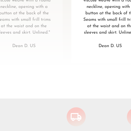
iscose weave with a round
viscose weave with a ro
neckline, opening with a
neckline, opening with
button at the back of the
button at the back of 
eams with small frill trims
Seams with small frill t
at the waist and on the
at the waist and on t
leeves and skirt. Unlined."
sleeves and skirt. Unline
Dean D. US
Dean D. US