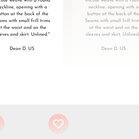
scose weave with a round
viscose weave with a rou
eckline, opening with a
neckline, opening with a
tton at the back of the
button at the back of th
ms with small frill trims
Seams with small frill tri
t the waist and on the
at the waist and on the
eeves and skirt. Unlined."
sleeves and skirt. Unlined
Dean D. US
Dean D. US
n Sie Ihre Frisur mit einem Set eleganter Haarspangen
von
l
, die Klassik und subtilen Glamour verbinden. Die goldenen
die mit blumenförmigen Perlen verziert sind, verleihen sowohl
en als auch besonderen Frisuren Charme. Dank des starken
ismus halten die Clips das Haar sicher, verrutschen nicht
ngenehm zu tragen.
eal für Pferdeschwänze, Halb-Ponytails oder romantische
 eignen sich sowohl für den Alltag, für die Arbeit als auch
ere Anlässe - Hochzeiten, Verabredungen oder elegante
nstecknadeln
old + weiße Perlen