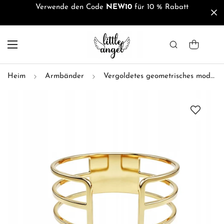
Verwende den Code
NEW10
für 10 % Rabatt
Heim
Armbänder
Vergoldetes geometrisches modernes breites Damenarmband