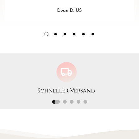
Größe:
Universal
Ausführung:
Glatte, hochglanzpolierte Oberfläche
Dean D. US
Ideal für:
Abend- und Cocktail-Styling
Minimalistische Outfits mit einem weißen Hemd oder Anzug
Modebewusste und glamouröse Styles
Schneller Versand