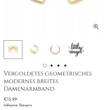
Vergoldetes geometrisches
modernes breites
Damenarmband
Regulärer
€13,99
Preis
Inklusive Steuern.