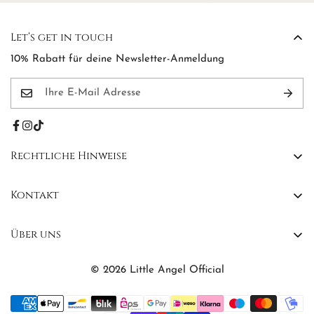
Let’s get in touch
10% Rabatt für deine Newsletter-Anmeldung
Rechtliche Hinweise
AGB
Kontakt
Widerrufsbelehrung
Kontakt
Impressum
Über uns
FAQs
Datenschutzerklärung
Affiliate Program
©
2026
Little Angel Official
Über Little Angel
Profil