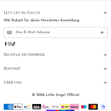
Let’s get in touch
10% Rabatt für deine Newsletter-Anmeldung
Rechtliche Hinweise
AGB
Kontakt
Widerrufsbelehrung
Kontakt
Impressum
Über uns
FAQs
Datenschutzerklärung
Affiliate Program
©
2026
Little Angel Official
Über Little Angel
Profil